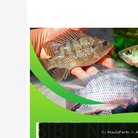
By
MaulaFarm
In
A