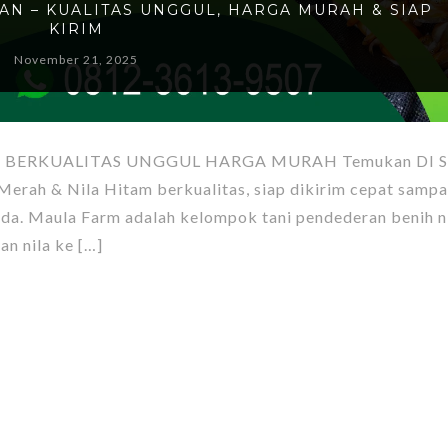
DAN – KUALITAS UNGGUL, HARGA MURAH & SIAP
KIRIM
November 21, 2025
– BERKUALITAS UNGGUL HARGA MURAH Temukan DI S
rah & Nila Hitam berkualitas, siap dikirim cepat sampa
a. Maula Farm adalah kelompok tani pendederan benih n
an nila ke […]