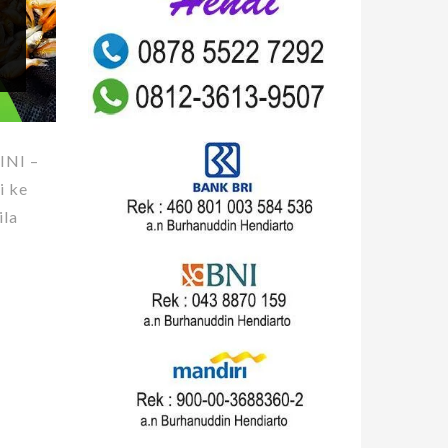
INI –
i ke
ila