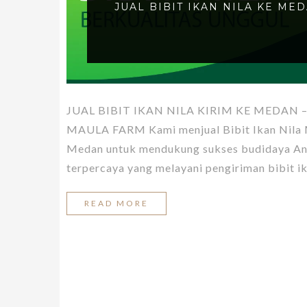
JUAL BIBIT IKAN NILA KE ME
JUAL BIBIT IKAN NILA KIRIM KE MEDAN 
MAULA FARM Kami menjual Bibit Ikan Nila Me
Medan untuk mendukung sukses budidaya And
terpercaya yang melayani pengiriman bibit ik
READ MORE