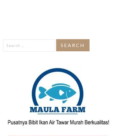
Search
for: