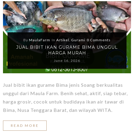
By
MaulaFarm
In
Artikel
,
Gurami
0 Comments
JUAL BIBIT IKAN GURAME BIMA UNGGUL
HARGA MURAH
June 16, 2026
Jual bibit ikan gurame Bima jenis Soang berkualitas
unggul dari Maula Farm. Benih sehat, aktif, siap tebar,
harga grosir, cocok untuk budidaya ikan air tawar di
Bima, Nusa Tenggara Barat, dan wilayah WITA.
READ MORE