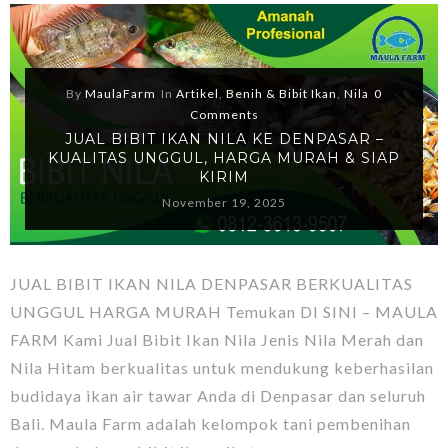
By
MaulaFarm
In
Artikel
,
Benih & Bibit Ikan
,
Nila
0
Comments
JUAL BIBIT IKAN NILA KE DENPASAR –
KUALITAS UNGGUL, HARGA MURAH & SIAP
KIRIM
November 19, 2025
JUAL BIBIT IKAN NILA DENPASAR BERKUALITAS
UNGGUL HARGA MURAH Temukan DI SINI – MAULA
FARM Kami Jual Bibit Ikan Nila Jenis Nila Merah dan
Nila Hitam berkualitas untuk mendukung keberhasilan
budidaya ikan air tawar Anda di Denpasar dan seluruh
Bali. Maula Farm adalah kelompok tani pembenihan