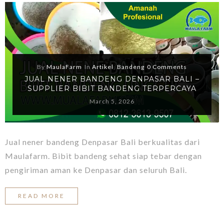
By
MaulaFarm
In
Artikel
,
Bandeng
0 Comments
JUAL NENER BANDENG DENPASAR BALI –
SUPPLIER BIBIT BANDENG TERPERCAYA
March 5, 2026
Jual nener bandeng Denpasar Bali berkualitas dari
Maulafarm. Bibit bandeng sehat siap tebar dengan
pengiriman aman ke Denpasar dan seluruh Bali.
READ MORE