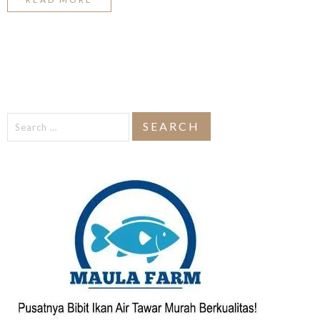
Search
for: