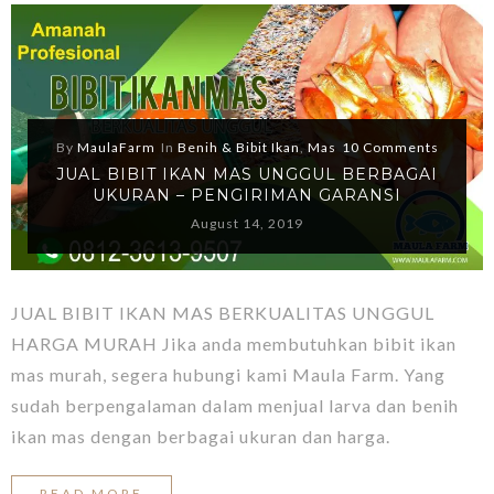
By
MaulaFarm
In
Benih & Bibit Ikan
,
Mas
10 Comments
JUAL BIBIT IKAN MAS UNGGUL BERBAGAI
UKURAN – PENGIRIMAN GARANSI
August 14, 2019
JUAL BIBIT IKAN MAS BERKUALITAS UNGGUL
HARGA MURAH Jika anda membutuhkan bibit ikan
mas murah, segera hubungi kami Maula Farm. Yang
sudah berpengalaman dalam menjual larva dan benih
ikan mas dengan berbagai ukuran dan harga.
READ MORE