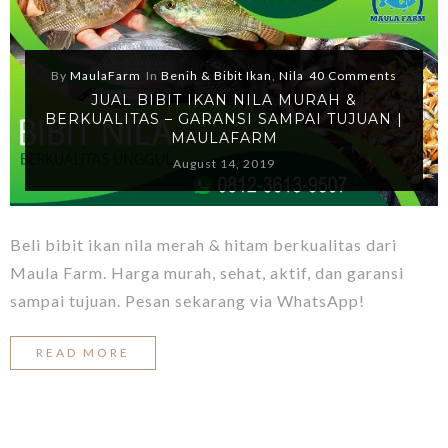
By
MaulaFarm
In
Benih & Bibit Ikan
,
Nila
40 Comments
JUAL BIBIT IKAN NILA MURAH &
BERKUALITAS – GARANSI SAMPAI TUJUAN |
MAULAFARM
August 14, 2019
Beli bibit ikan nila merah & hitam berkualitas dari
Maula Farm. Harga murah, sehat, aktif, dan garansi
sampai tujuan. Pesan sekarang via WhatsApp!
READ MORE