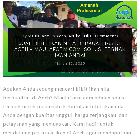
By
MaulaFarm
In
Aceh
,
Artikel
,
Nila
0 Comments
JUAL BIBIT IKAN NILA BERKUALITAS DI
ACEH – MAULAFARM.COM, SOLUSI TERNAK
IKAN ANDA!
March 15, 2025
Apakah Anda sedang mencari bibit ikan nila
berkualitas di Aceh? MaulaFarm.com adalah solusi
terbaik untuk memenuhi kebutuhan bibit ikan nila
Anda dengan kualitas unggul, harga terjangkau, dan
pelayanan yang memuaskan. Kami hadir untuk
mendukung peternak ikan di Aceh agar mendapatkan