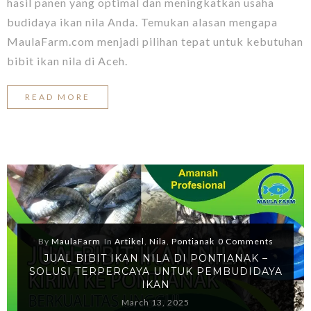
hasil panen yang optimal dan meningkatkan usaha
budidaya ikan nila Anda. Temukan alasan mengapa
MaulaFarm.com menjadi pilihan tepat untuk kebutuhan
bibit ikan nila di Aceh.
READ MORE
By
MaulaFarm
In
Artikel
,
Nila
,
Pontianak
0 Comments
JUAL BIBIT IKAN NILA DI PONTIANAK –
SOLUSI TERPERCAYA UNTUK PEMBUDIDAYA
IKAN
March 13, 2025