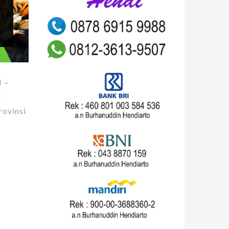
 –
t
rovinsi