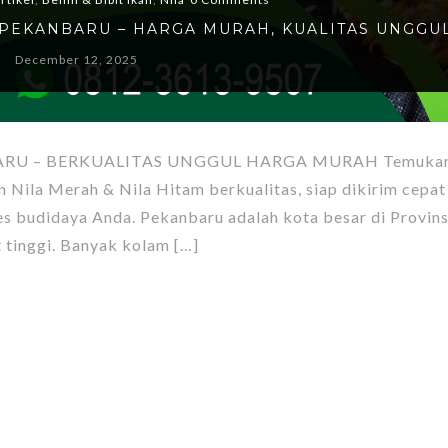
KE PEKANBARU – HARGA MURAH, KUALITAS UNGGU
December 12, 2025
BARU – BERKUALITAS UNGGUL HARGA MURAH Temukan
Nila Merah & Nila Hitam berkualitas, siap dikirim cepat
 budidaya Anda. Pekanbaru adalah kota besar di Provins
 tinggi. Banyak kolam […]