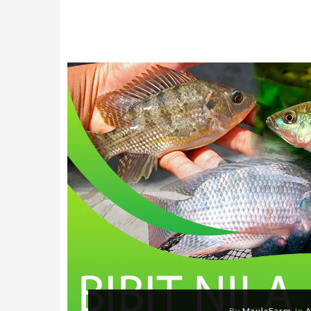
By
MaulaFarm
In
A