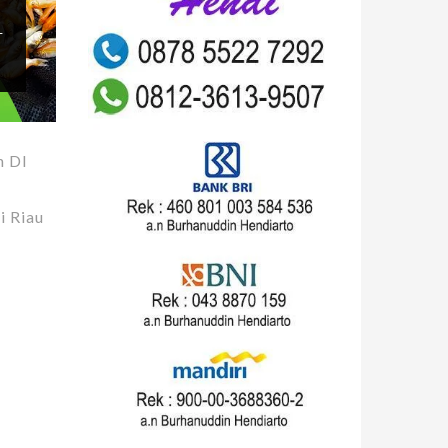
L
 DI
i Riau