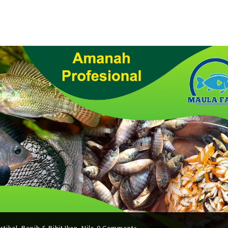
rtikel
,
Benih & Bibit Ikan
,
Nila
0 Comments