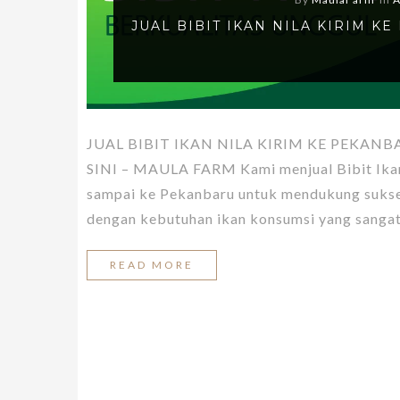
JUAL BIBIT IKAN NILA KIRIM 
JUAL BIBIT IKAN NILA KIRIM KE PEKAN
SINI – MAULA FARM Kami menjual Bibit Ikan 
sampai ke Pekanbaru untuk mendukung sukses
dengan kebutuhan ikan konsumsi yang sangat
READ MORE