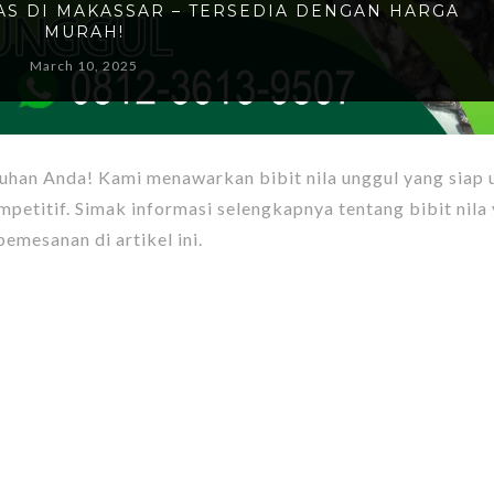
TAS DI MAKASSAR – TERSEDIA DENGAN HARGA
MURAH!
March 10, 2025
han Anda! Kami menawarkan bibit nila unggul yang siap 
petitif. Simak informasi selengkapnya tentang bibit nila
emesanan di artikel ini.