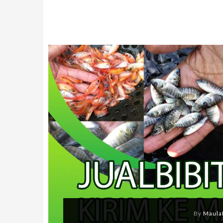
By
Maula