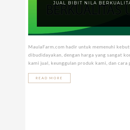
JUAL BIBIT NILA BERKUALI
MaulaFarm.com hadir untuk memenuhi kebutu
dibudidayakan, dengan harga yang sangat kom
kami jual, keunggulan produk kami, dan cara p
READ MORE