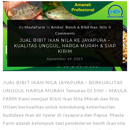
By
MaulaFarm
In
Artikel
,
Benih & Bibit Ikan
,
Nila
0
Comments
JUAL BIBIT IKAN NILA KE JAYAPURA –
KUALITAS UNGGUL, HARGA MURAH & SIAP
KIRIM
November 19, 2025
JUAL BIBIT IKAN NILA JAYAPURA – BERKUALITAS
UNGGUL HARGA MURAH Temukan DI SINI – MAULA
FARM Kami menjual Bibit Ikan Nila Merah dan Nila
Hitam berkualitas untuk mendukung keberhasilan
budidaya ikan air tawar di Jayapura dan Papua. Maula
Farm adalah kelompok tani pendederan benih ikan nila