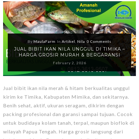
By
MaulaFarm
In
Artikel
,
Nila
0 Comments
JUAL BIBIT IKAN NILA UNGGUL DI TIMIKA –
HARGA GROSIR MURAH & BERGARANSI
February 2, 2026
Jual bibit ikan nila merah & hitam berkualitas unggul
kirim ke Timika, Kabupaten Mimika, dan sekitarnya.
Benih sehat, aktif, ukuran seragam, dikirim dengan
packing profesional dan garansi sampai tujuan. Cocok
untuk budidaya kolam tanah, terpal, maupun bioflok di
wilayah Papua Tengah. Harga grosir langsung dari