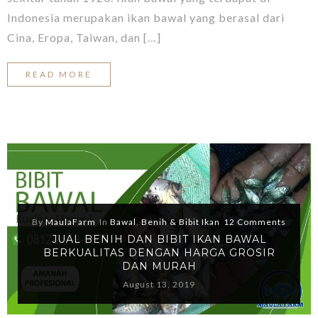
Indonesia merupakan ikan bawal yang berasal dari
Cina, Eropa, Taiwan, dan […]
READ MORE
By
MaulaFarm
In
Bawal
,
Benih & Bibit Ikan
12 Comments
JUAL BENIH DAN BIBIT IKAN BAWAL
BERKUALITAS DENGAN HARGA GROSIR
DAN MURAH
August 13, 2019