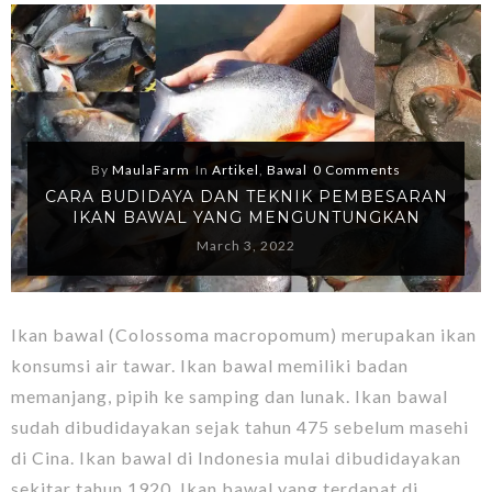
By
MaulaFarm
In
Artikel
,
Bawal
0 Comments
CARA BUDIDAYA DAN TEKNIK PEMBESARAN
IKAN BAWAL YANG MENGUNTUNGKAN
March 3, 2022
Ikan bawal (Colossoma macropomum) merupakan ikan
konsumsi air tawar. Ikan bawal memiliki badan
memanjang, pipih ke samping dan lunak. Ikan bawal
sudah dibudidayakan sejak tahun 475 sebelum masehi
di Cina. Ikan bawal di Indonesia mulai dibudidayakan
sekitar tahun 1920. Ikan bawal yang terdapat di