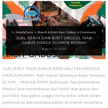
By
MaulaFarm
In
Benih & Bibit Ikan
,
Gabus
6 Comments
JUAL BENIH DAN BIBIT UNGGUL IKAN
GABUS HARGA DIJAMIN MURAH
August 13, 2019
JUAL BIBIT IKAN GABUS BERKUALITAS UNGGUL
HARGA MURAH: Raih Sukses Budidaya Anda Temukan
DI SINI – MAULA FARM Kelompok Tani pendederan
Maula Farm menyediakan jual benih ikan gabus dan
jual bibit ikan gabus unggul berkualitas untuk petani
pembesaran dan budidaya gabus di seluruh nusantara.