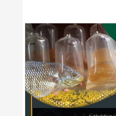
By
MaulaFarm
I