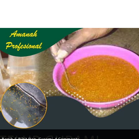
n
Benih & Bibit Ikan
,
Gurami
4 Comments