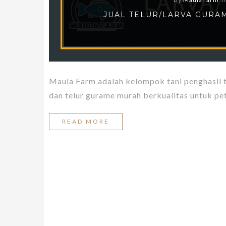
JUAL TELUR/LARVA GURA
Maula Farm adalah kelompok tani penghasil 
dan telur gurame murah berkualitas untuk pet
READ MORE