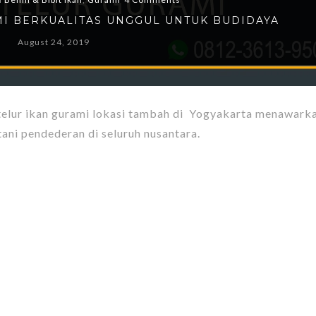
MI BERKUALITAS UNGGUL UNTUK BUDIDAYA
August 24, 2019
telur ikan gurami lokasi tambah di Yogyakarta menawarka
ani pendederan di seluruh nusantara.