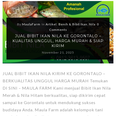
By
MaulaFarm
In
Artikel
,
Benih & Bibit Ikan
,
Nila
0
Comments
JUAL BIBIT IKAN NILA KE GORONTALO –
KUALITAS UNGGUL, HARGA MURAH & SIAP
KIRIM
November 21, 2025
JUAL BIBIT IKAN NILA KIRIM KE GORONTALO –
BERKUALITAS UNGGUL HARGA MURAH Temukan
DI SINI – MAULA FARM Kami menjual Bibit Ikan Nila
Merah & Nila Hitam berkualitas, siap dikirim cepat
sampai ke Gorontalo untuk mendukung sukses
budidaya Anda. Maula Farm adalah kelompok tani