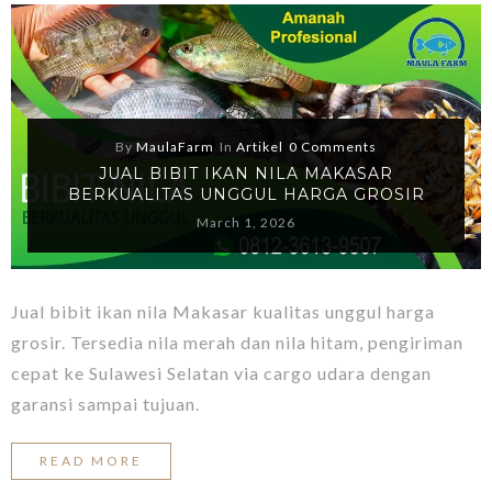
By
MaulaFarm
In
Artikel
0 Comments
JUAL BIBIT IKAN NILA MAKASAR
BERKUALITAS UNGGUL HARGA GROSIR
March 1, 2026
Jual bibit ikan nila Makasar kualitas unggul harga
grosir. Tersedia nila merah dan nila hitam, pengiriman
cepat ke Sulawesi Selatan via cargo udara dengan
garansi sampai tujuan.
READ MORE