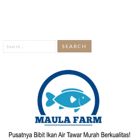
Search
for: