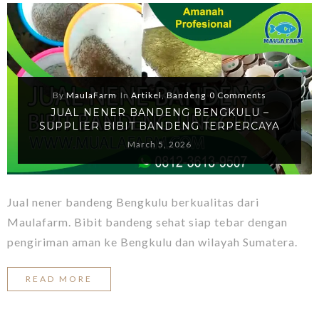
By
MaulaFarm
In
Artikel
,
Bandeng
0 Comments
JUAL NENER BANDENG BENGKULU –
SUPPLIER BIBIT BANDENG TERPERCAYA
March 5, 2026
Jual nener bandeng Bengkulu berkualitas dari
Maulafarm. Bibit bandeng sehat siap tebar dengan
pengiriman aman ke Bengkulu dan wilayah Sumatera.
READ MORE