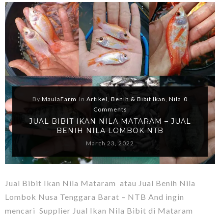
By
MaulaFarm
In
Artikel
,
Benih & Bibit Ikan
,
Nila
0
Comments
JUAL BIBIT IKAN NILA MATARAM – JUAL
BENIH NILA LOMBOK NTB
March 23, 2022
Jual Bibit Ikan Nila Mataram atau Jual Benih Nila
Lombok Nusa Tenggara Barat – NTB And ingin
mencari Supplier Jual Ikan Nila Bibit di Mataram