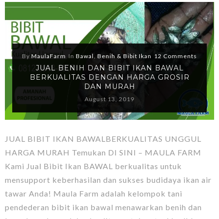
By
MaulaFarm
In
Bawal
,
Benih & Bibit Ikan
12 Comments
JUAL BENIH DAN BIBIT IKAN BAWAL
BERKUALITAS DENGAN HARGA GROSIR
DAN MURAH
August 13, 2019
JUAL BIBIT IKAN BAWALBERKUALITAS UNGGUL
HARGA MURAH Temukan DI SINI – MAULA FARM
Kami Jual Bibit Ikan BAWAL berkualitas untuk
mensupport keberhasilan dan sukses budidaya ikan air
tawar Anda! Maula Farm adalah kelompok tani
pendederan bibit ikan bawal menawarkan benih dan