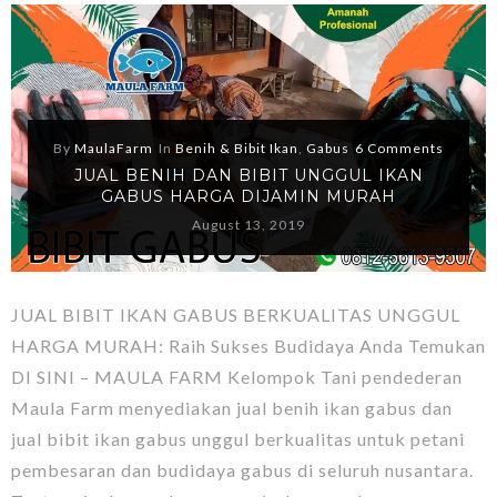
By
MaulaFarm
In
Benih & Bibit Ikan
,
Gabus
6 Comments
JUAL BENIH DAN BIBIT UNGGUL IKAN
GABUS HARGA DIJAMIN MURAH
August 13, 2019
JUAL BIBIT IKAN GABUS BERKUALITAS UNGGUL
HARGA MURAH: Raih Sukses Budidaya Anda Temukan
DI SINI – MAULA FARM Kelompok Tani pendederan
Maula Farm menyediakan jual benih ikan gabus dan
jual bibit ikan gabus unggul berkualitas untuk petani
pembesaran dan budidaya gabus di seluruh nusantara.