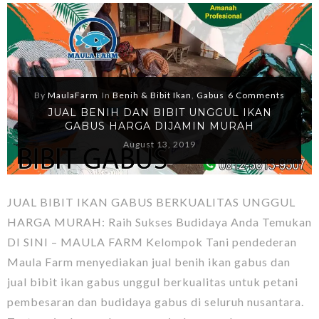
By
MaulaFarm
In
Benih & Bibit Ikan
,
Gabus
6 Comments
JUAL BENIH DAN BIBIT UNGGUL IKAN
GABUS HARGA DIJAMIN MURAH
August 13, 2019
JUAL BIBIT IKAN GABUS BERKUALITAS UNGGUL
HARGA MURAH: Raih Sukses Budidaya Anda Temukan
DI SINI – MAULA FARM Kelompok Tani pendederan
Maula Farm menyediakan jual benih ikan gabus dan
jual bibit ikan gabus unggul berkualitas untuk petani
pembesaran dan budidaya gabus di seluruh nusantara.