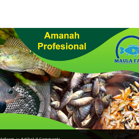
laFarm
In
Artikel
0 Comments