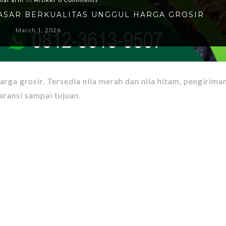
KASAR BERKUALITAS UNGGUL HARGA GROSIR
March 1, 2026
harga grosir. Tersedia nila merah dan nila hitam, pengirima
aransi sampai tujuan.