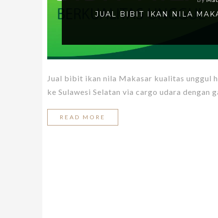
JUAL BIBIT IKAN NILA MA
Jual bibit ikan nila Makasar kualitas unggul 
ke Sulawesi Selatan via cargo udara dengan g
READ MORE