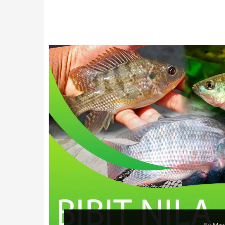
By
Mau