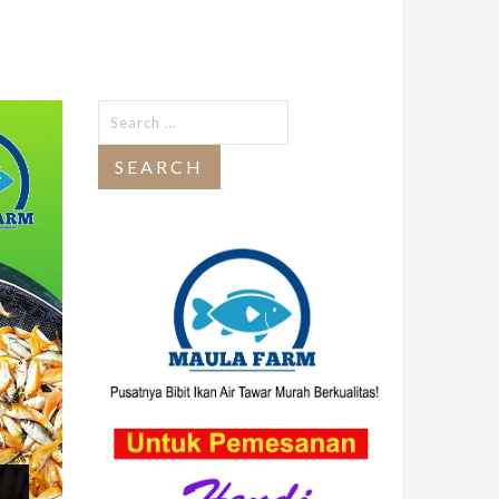
Search
for: