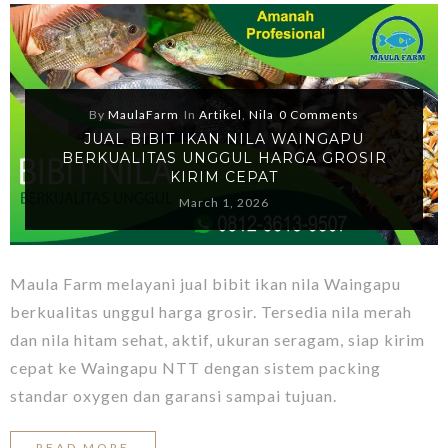
By
MaulaFarm
In
Artikel
,
Nila
0 Comments
JUAL BIBIT IKAN NILA WAINGAPU
BERKUALITAS UNGGUL HARGA GROSIR
KIRIM CEPAT
March 1, 2026
Maula Farm melayani jual bibit ikan nila Waingapu
berkualitas unggul harga grosir. Tersedia nila merah
dan nila hitam sehat, aktif, ukuran seragam, siap kirim
cepat ke Waingapu NTT dengan sistem packing
standar oxygen dan garansi sampai tujuan.
READ MORE