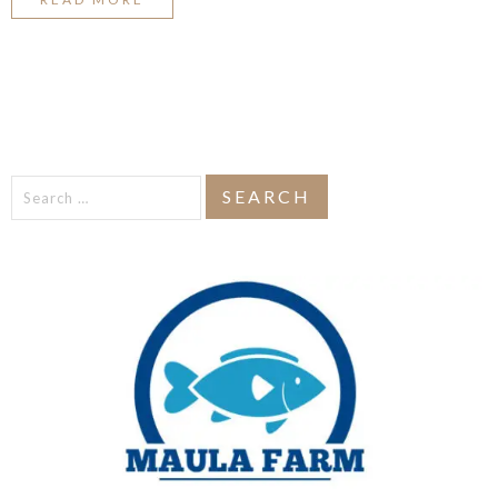
Search
for: