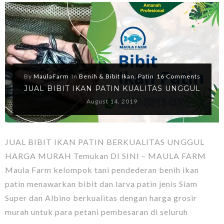
By
MaulaFarm
In
Benih & Bibit Ikan
,
Patin
16 Comments
JUAL BIBIT IKAN PATIN KUALITAS UNGGUL
August 14, 2019
JUAL BIBIT IKAN PATIN BERKUALITAS UNGGUL
HARGA MURAH Temukan DI SINI – MAULA FARM
Maula Farm kelompok tani pendederan benih ikan
patin menawarkan bibit dan larva patin jenis Siam
Super dan Albino berkualitas dengan harga grosir
murah untuk para petani pembesaran di seluruh