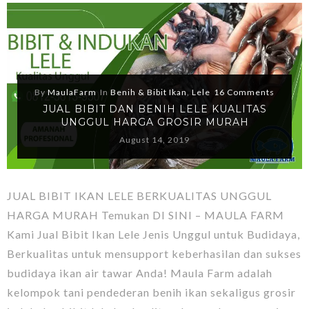
By
MaulaFarm
In
Benih & Bibit Ikan
,
Lele
16 Comments
JUAL BIBIT DAN BENIH LELE KUALITAS
UNGGUL HARGA GROSIR MURAH
August 14, 2019
JUAL BIBIT IKAN LELE BERKUALITAS UNGGUL
HARGA MURAH Temukan DI SINI – MAULA FARM
Kami Jual Bibit Ikan Lele Jenis Unggul untuk Budidaya,
Berkualitas untuk mensupport keberhasilan dan sukses
budidaya ikan air tawar Anda! Maula Farm adalah
kelompok tani pendederan benih ikan sekaligus grosir