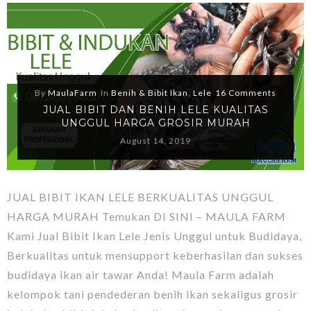
By
MaulaFarm
In
Benih & Bibit Ikan
,
Lele
16 Comments
JUAL BIBIT DAN BENIH LELE KUALITAS
UNGGUL HARGA GROSIR MURAH
August 14, 2019
JUAL BIBIT IKAN LELE BERKUALITAS UNGGUL
HARGA MURAH Temukan DI SINI – MAULA FARM
Kami Jual Bibit Ikan Lele Jenis Unggul untuk Budidaya,
Berkualitas untuk mensupport keberhasilan dan sukses
budidaya ikan air tawar Anda! Maula Farm adalah
kelompok tani pendederan benih ikan sekaligus grosir