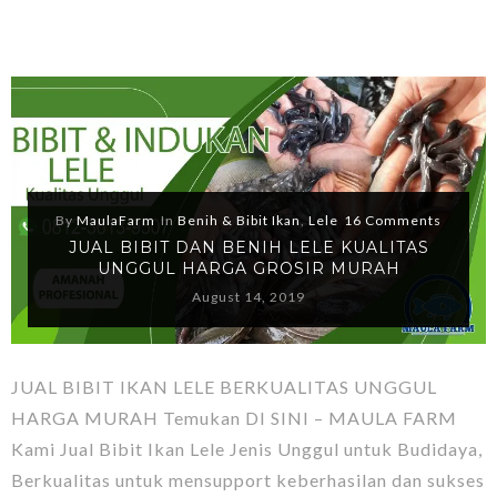
By
MaulaFarm
In
Benih & Bibit Ikan
,
Lele
16 Comments
JUAL BIBIT DAN BENIH LELE KUALITAS
UNGGUL HARGA GROSIR MURAH
August 14, 2019
JUAL BIBIT IKAN LELE BERKUALITAS UNGGUL
HARGA MURAH Temukan DI SINI – MAULA FARM
Kami Jual Bibit Ikan Lele Jenis Unggul untuk Budidaya,
Berkualitas untuk mensupport keberhasilan dan sukses