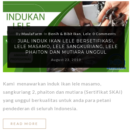
By
MaulaFarm
In
Benih & Bibit Ikan
,
Lele
0 Comments
JUAL INDUK IKAN LELE BERSETIFIKASI,
LELE MASAMO, LELE SANGKURIANG, LELE
PHAITON DAN MUTIARA UNGGUL
August 23, 2019
Kami menawarkan induk ikan lele masamo,
sangkuriang 2, phaiton dan mutiara (Sertifikat SKAI)
yang unggul berkualitas untuk anda para petani
pendederan di seluruh Indonesia.
READ MORE