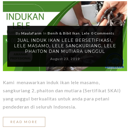
By
MaulaFarm
In
Benih & Bibit Ikan
,
Lele
0 Comments
JUAL INDUK IKAN LELE BERSETIFIKASI,
LELE MASAMO, LELE SANGKURIANG, LELE
PHAITON DAN MUTIARA UNGGUL
August 23, 2019
Kami menawarkan induk ikan lele masamo,
sangkuriang 2, phaiton dan mutiara (Sertifikat SKAI)
yang unggul berkualitas untuk anda para petani
pendederan di seluruh Indonesia.
READ MORE