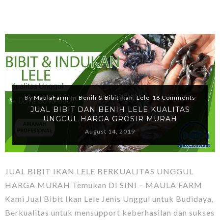
By
MaulaFarm
In
Benih & Bibit Ikan
,
Lele
16 Comments
JUAL BIBIT DAN BENIH LELE KUALITAS
UNGGUL HARGA GROSIR MURAH
August 14, 2019
JUAL BIBIT IKAN LELE BERKUALITAS UNGGUL
HARGA MURAH Temukan DI SINI – MAULA FARM
Kami Jual Bibit Ikan Lele Jenis Unggul untuk Budidaya,
Berkualitas untuk mensupport keberhasilan dan sukses