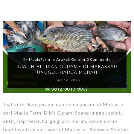
By
MaulaFarm
In
Artikel
,
Gurami
0 Comments
JUAL BIBIT IKAN GURAME DI MAKASSAR
UNGGUL HARGA MURAH
June 16, 2026
Jual bibit ikan gurame dan benih gurami di Makassar
dari Maula Farm. Bibit Gurami Soang unggul, sehat,
aktif, siap tebar, harga grosir murah, cocok untuk
budidaya ikan air tawar di Makassar, Sulawesi Selatan,