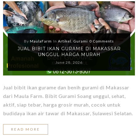
By
MaulaFarm
In
Artikel
,
Gurami
0 Comments
JUAL BIBIT IKAN GURAME DI MAKASSAR
UNGGUL HARGA MURAH
June 28, 2026
Jual bibit ikan gurame dan benih gurami di Makassar
dari Maula Farm. Bibit Gurami Soang unggul, sehat,
aktif, siap tebar, harga grosir murah, cocok untuk
budidaya ikan air tawar di Makassar, Sulawesi Selatan.
READ MORE