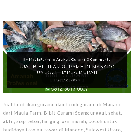
By
MaulaFarm
In
Artikel
,
Gurami
0 Comments
JUAL BIBIT IKAN GURAME DI MANADO
UNGGUL HARGA MURAH
June 16, 2026
Jual bibit ikan gurame dan benih gurami di Manado
dari Maula Farm. Bibit Gurami Soang unggul, sehat,
aktif, siap tebar, harga grosir murah, cocok untuk
budidaya ikan air tawar di Manado, Sulawesi Utara,