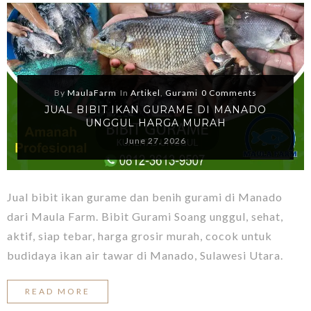
By
MaulaFarm
In
Artikel
,
Gurami
0 Comments
JUAL BIBIT IKAN GURAME DI MANADO
UNGGUL HARGA MURAH
June 27, 2026
Jual bibit ikan gurame dan benih gurami di Manado
dari Maula Farm. Bibit Gurami Soang unggul, sehat,
aktif, siap tebar, harga grosir murah, cocok untuk
budidaya ikan air tawar di Manado, Sulawesi Utara.
READ MORE