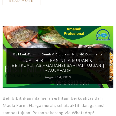
READ MORE
By
MaulaFarm
In
Benih & Bibit Ikan
,
Nila
40 Comments
JUAL BIBIT IKAN NILA MURAH &
BERKUALITAS – GARANSI SAMPAI TUJUAN |
MAULAFARM
August 14, 2019
Beli bibit ikan nila merah & hitam berkualitas dari
Maula Farm. Harga murah, sehat, aktif, dan garansi
sampai tujuan. Pesan sekarang via WhatsApp!