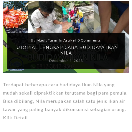
By
MaulaFarm
In
Artikel
0 Comments
TUTORIAL LENGKAP CARA BUDIDAYA IKAN
NILA
December 4, 2023
Terdapat beberapa cara budidaya Ikan Nila yang
mudah sekali dipraktikkan terutama bagi para pemula.
Bisa dibilang, Nila merupakan salah satu jenis ikan air
tawar yang paling banyak dikonsumsi sebagian orang.
Klik Detail…