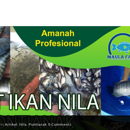
In
Artikel
,
Nila
,
Pontianak
0 Comments