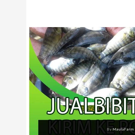
By
MaulaFarm