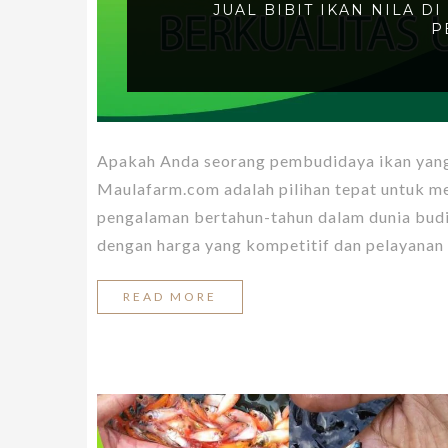
JUAL BIBIT IKAN NILA D
P
Apakah Anda seorang pembudidaya ikan yang m
Maulafarm.com adalah pilihan tepat untuk me
pengalaman bertahun-tahun dalam dunia budi
dengan harga yang kompetitif dan pelayana
READ MORE