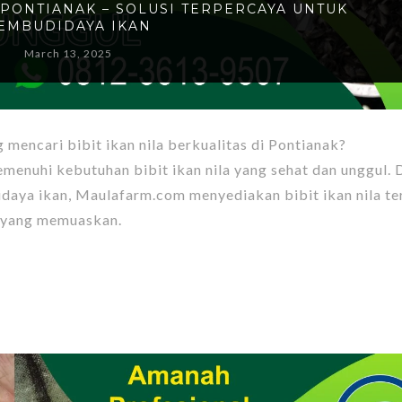
I PONTIANAK – SOLUSI TERPERCAYA UNTUK
EMBUDIDAYA IKAN
March 13, 2025
encari bibit ikan nila berkualitas di Pontianak?
menuhi kebutuhan bibit ikan nila yang sehat dan unggul.
daya ikan, Maulafarm.com menyediakan bibit ikan nila te
n yang memuaskan.