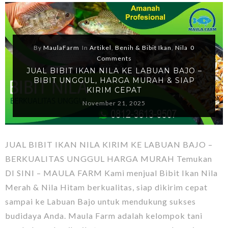
By
MaulaFarm
In
Artikel
,
Benih & Bibit Ikan
,
Nila
0
Comments
JUAL BIBIT IKAN NILA KE LABUAN BAJO –
BIBIT UNGGUL, HARGA MURAH & SIAP
KIRIM CEPAT
November 21, 2025
JUAL BIBIT IKAN NILA KIRIM KE LABUAN BAJO –
BERKUALITAS UNGGUL HARGA MURAH Temukan
DI SINI – MAULA FARM Kami menjual Bibit Ikan Nila
Merah & Nila Hitam berkualitas, siap dikirim cepat
sampai ke Labuan Bajo untuk mendukung sukses
budidaya Anda. Maula Farm adalah kelompok tani