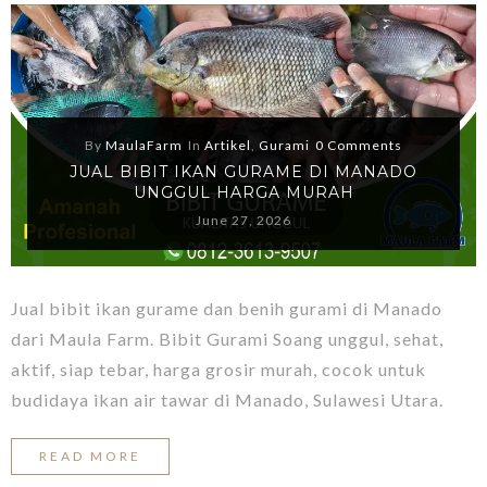
By
MaulaFarm
In
Artikel
,
Gurami
0 Comments
JUAL BIBIT IKAN GURAME DI MANADO
UNGGUL HARGA MURAH
June 27, 2026
Jual bibit ikan gurame dan benih gurami di Manado
dari Maula Farm. Bibit Gurami Soang unggul, sehat,
aktif, siap tebar, harga grosir murah, cocok untuk
budidaya ikan air tawar di Manado, Sulawesi Utara.
READ MORE