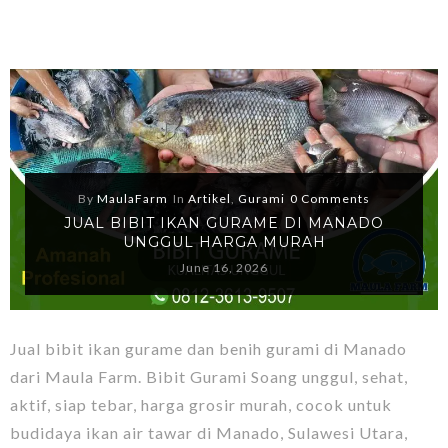
By
MaulaFarm
In
Artikel
,
Gurami
0 Comments
JUAL BIBIT IKAN GURAME DI MANADO
UNGGUL HARGA MURAH
June 16, 2026
Jual bibit ikan gurame dan benih gurami di Manado
dari Maula Farm. Bibit Gurami Soang unggul, sehat,
aktif, siap tebar, harga grosir murah, cocok untuk
budidaya ikan air tawar di Manado, Sulawesi Utara,