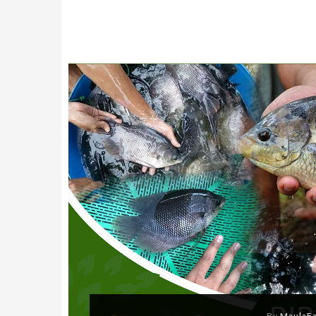
By
MaulaF