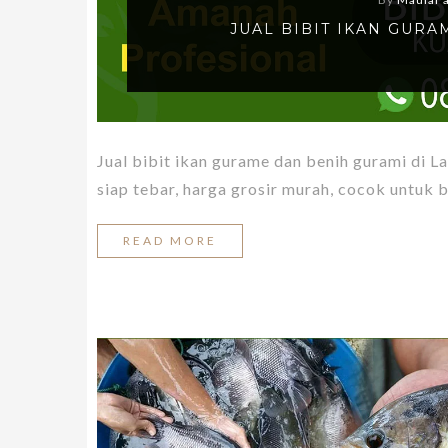
JUAL BIBIT IKAN GUR
Jual bibit ikan gurame dan benih gurami di L
siap tebar, harga grosir murah, cocok untuk 
READ MORE