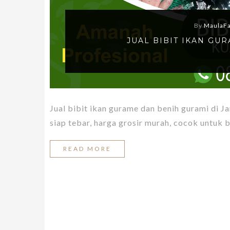
By
MaulaF
JUAL BIBIT IKAN GU
Jual bibit ikan gurame dan benih gurami di J
siap tebar, harga grosir murah, cocok untuk 
READ MORE