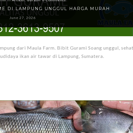
AME DI LAMPUNG UNGGUL HARGA MURAH
June 27, 2026
ampung dari Maula Farm. Bibit Gurami Soang unggul, sehat,
budidaya ikan air tawar di Lampung, Sumatera.