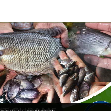
arm
In
Artikel
,
Gurami
0 Comments