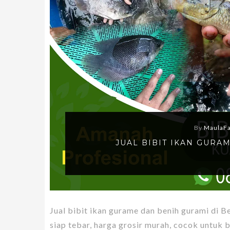
By
MaulaF
JUAL BIBIT IKAN GUR
Jual bibit ikan gurame dan benih gurami di B
siap tebar, harga grosir murah, cocok untuk 