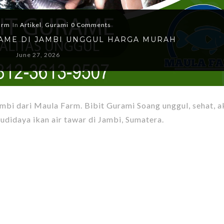
arm
In
Artikel
,
Gurami
0 Comments
RAME DI JAMBI UNGGUL HARGA MURAH
June 27, 2026
ambi dari Maula Farm. Bibit Gurami Soang unggul, sehat, ak
budidaya ikan air tawar di Jambi, Sumatera.