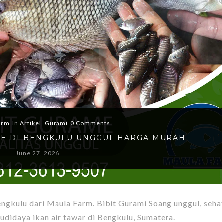
arm
In
Artikel
,
Gurami
0 Comments
AME DI BENGKULU UNGGUL HARGA MURAH
June 27, 2026
engkulu dari Maula Farm. Bibit Gurami Soang unggul, sehat,
budidaya ikan air tawar di Bengkulu, Sumatera.