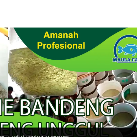
arm
In
Artikel
,
Bandeng
0 Comments