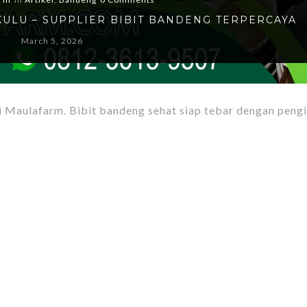
ULU – SUPPLIER BIBIT BANDENG TERPERCAYA
March 5, 2026
i Maulafarm. Bibit bandeng sehat siap tebar dengan peng