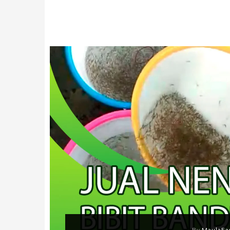
By
MaulaF