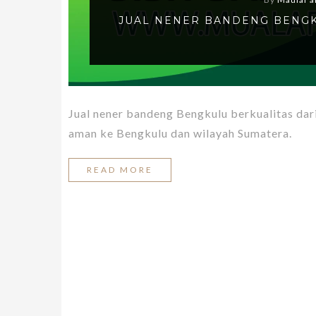
JUAL NENER BANDENG BENGK
Jual nener bandeng Bengkulu berkualitas dar
aman ke Bengkulu dan wilayah Sumatera.
READ MORE