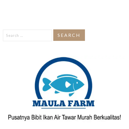
Search
for: