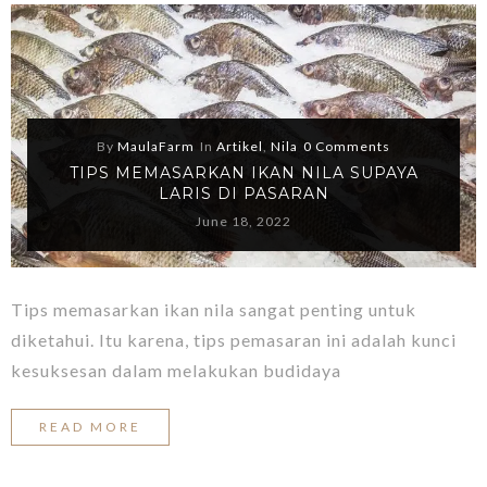
By
MaulaFarm
In
Artikel
,
Nila
0 Comments
TIPS MEMASARKAN IKAN NILA SUPAYA
LARIS DI PASARAN
June 18, 2022
Tips memasarkan ikan nila sangat penting untuk
diketahui. Itu karena, tips pemasaran ini adalah kunci
kesuksesan dalam melakukan budidaya
READ MORE