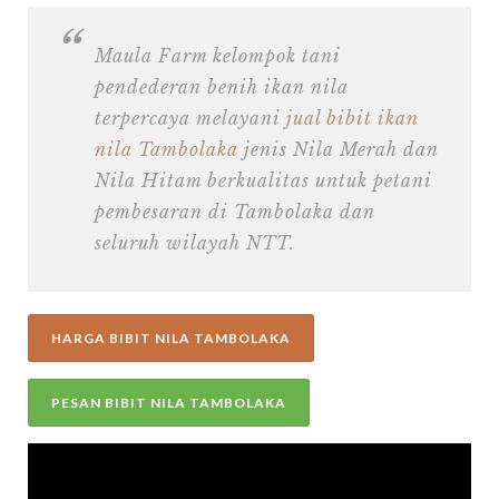
Maula Farm kelompok tani
pendederan benih ikan nila
terpercaya melayani
jual bibit ikan
nila Tambolaka
jenis Nila Merah dan
Nila Hitam berkualitas untuk petani
pembesaran di Tambolaka dan
seluruh wilayah NTT.
HARGA BIBIT NILA TAMBOLAKA
PESAN BIBIT NILA TAMBOLAKA