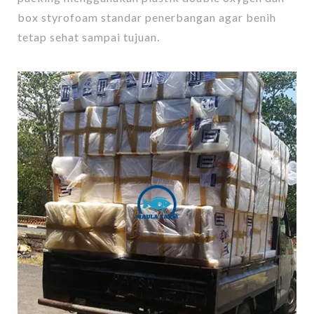
box styrofoam standar penerbangan agar benih
tetap sehat sampai tujuan.