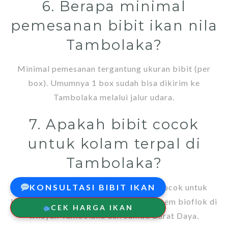
6. Berapa minimal
pemesanan bibit ikan nila
Tambolaka?
Minimal pemesanan tergantung ukuran bibit (per
box). Umumnya 1 box sudah bisa dikirim ke
Tambolaka melalui jalur udara.
7. Apakah bibit cocok
untuk kolam terpal di
Tambolaka?
Ya, bibit ikan nila dari Maula Farm cocok untuk
KONSULTASI BIBIT IKAN
kolam terpal, kolam tanah, maupun sistem bioflok di
CEK HARGA IKAN
wilayah Tambolaka dan Sumba Barat Daya.