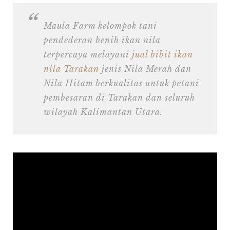
Maula Farm kelompok tani
pendederan benih ikan nila
terpercaya melayani
jual bibit ikan
nila Tarakan
jenis Nila Merah dan
Nila Hitam berkualitas untuk petani
pembesaran di Tarakan dan seluruh
wilayah Kalimantan Utara.