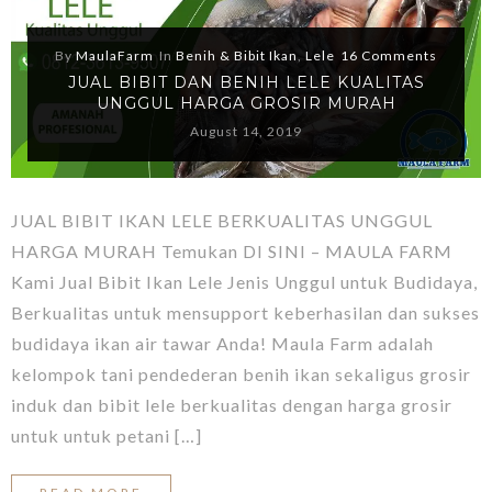
By
MaulaFarm
In
Benih & Bibit Ikan
,
Lele
16 Comments
JUAL BIBIT DAN BENIH LELE KUALITAS
UNGGUL HARGA GROSIR MURAH
August 14, 2019
JUAL BIBIT IKAN LELE BERKUALITAS UNGGUL
HARGA MURAH Temukan DI SINI – MAULA FARM
Kami Jual Bibit Ikan Lele Jenis Unggul untuk Budidaya,
Berkualitas untuk mensupport keberhasilan dan sukses
budidaya ikan air tawar Anda! Maula Farm adalah
kelompok tani pendederan benih ikan sekaligus grosir
induk dan bibit lele berkualitas dengan harga grosir
untuk untuk petani […]