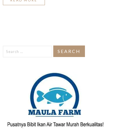
READ MORE
Search
for: