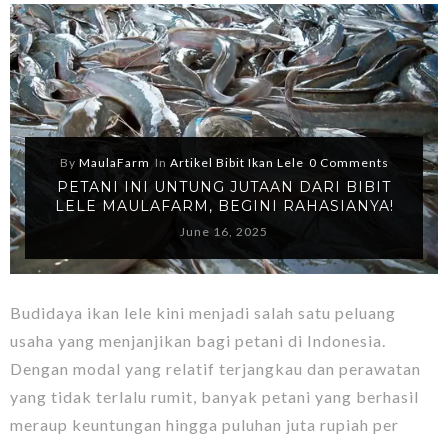
By
MaulaFarm
In
Artikel Bibit Ikan Lele
0 Comments
PETANI INI UNTUNG JUTAAN DARI BIBIT
LELE MAULAFARM, BEGINI RAHASIANYA!
June 16, 2025
Budidaya ikan lele kini menjadi salah satu peluang
usaha yang menjanjikan bagi petani di Indonesia.
Dengan modal yang relatif terjangkau dan perawatan
yang tidak terlalu rumit, banyak petani yang berhasil
meraup keuntungan hingga puluhan juta rupiah per