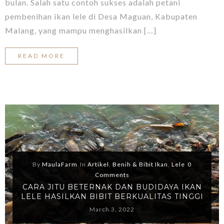
bulan. Salah satu contoh sukses adalah petani
pembenihan ikan lele di Desa Maguan, Kabupaten
Malang, yang mampu menghasilkan […]
READ MORE
By
MaulaFarm
In
Artikel
,
Benih & Bibit Ikan
,
Lele
0
Comments
CARA JITU BETERNAK DAN BUDIDAYA IKAN
LELE HASILKAN BIBIT BERKUALITAS TINGGI
March 3, 2022