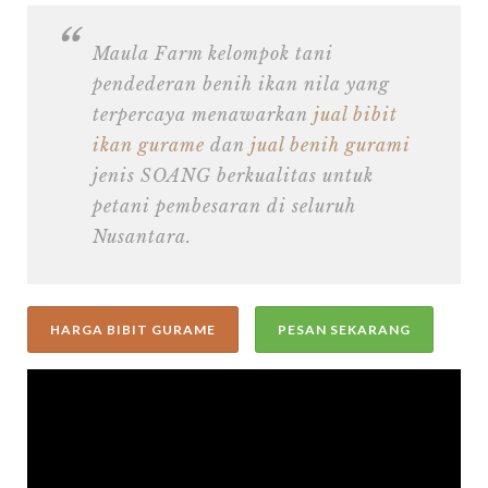
Maula Farm kelompok tani
pendederan benih ikan nila yang
terpercaya menawarkan
jual bibit
ikan gurame
dan
jual benih gurami
jenis SOANG berkualitas untuk
petani pembesaran di seluruh
Nusantara.
HARGA BIBIT GURAME
PESAN SEKARANG