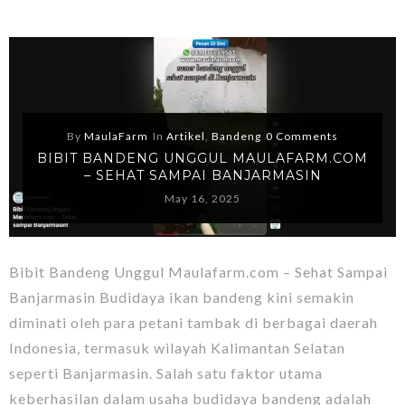
By
MaulaFarm
In
Artikel
,
Bandeng
0 Comments
BIBIT BANDENG UNGGUL MAULAFARM.COM
– SEHAT SAMPAI BANJARMASIN
May 16, 2025
Bibit Bandeng Unggul Maulafarm.com – Sehat Sampai
Banjarmasin Budidaya ikan bandeng kini semakin
diminati oleh para petani tambak di berbagai daerah
Indonesia, termasuk wilayah Kalimantan Selatan
seperti Banjarmasin. Salah satu faktor utama
keberhasilan dalam usaha budidaya bandeng adalah