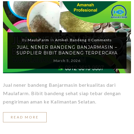
By
MaulaFarm
In
Artikel
,
Bandeng
0 Comments
JUAL NENER BANDENG BANJARMASIN –
SUPPLIER BIBIT BANDENG TERPERCAYA
March 5, 2026
Jual nener bandeng Banjarmasin berkualitas dari
Maulafarm. Bibit bandeng sehat siap tebar dengan
pengiriman aman ke Kalimantan Selatan.
READ MORE