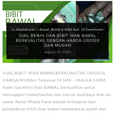
By
MaulaFarm
In
Bawal
,
Benih & Bibit Ikan
12 Comments
JUAL BENIH DAN BIBIT IKAN BAWAL
BERKUALITAS DENGAN HARGA GROSIR
DAN MURAH
August 13, 2019
JUAL BIBIT IKAN BAWALBERKUALITAS UNGGUL
HARGA MURAH Temukan DI SINI – MAULA FARM
Kami Jual Bibit Ikan BAWAL berkualitas untuk
mensupport keberhasilan dan sukses budidaya ikan air
tawar Anda! Maula Farm adalah kelompok tani
pendederan bibit ikan bawal menawarkan benih dan