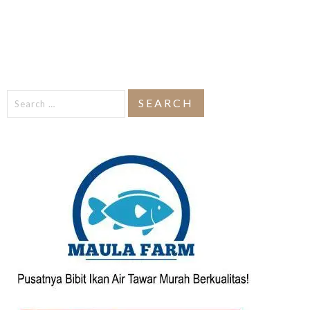
Search
for: