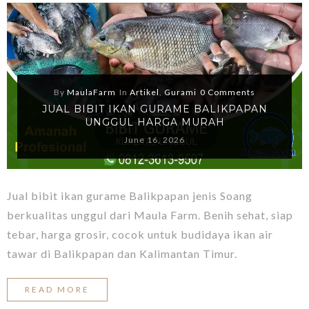
By
MaulaFarm
In
Artikel
,
Gurami
0 Comments
JUAL BIBIT IKAN GURAME BALIKPAPAN
UNGGUL HARGA MURAH
June 16, 2026
Jual bibit ikan gurame Balikpapan jenis Soang
berkualitas unggul dari Maula Farm. Benih sehat, siap
tebar, harga grosir, cocok untuk budidaya ikan air
tawar di Balikpapan dan Kalimantan Timur.
READ MORE