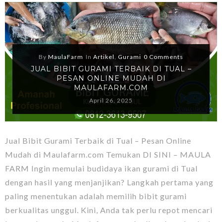
By
MaulaFarm
In
Artikel
,
Gurami
0 Comments
JUAL BIBIT GURAMI TERBAIK DI TUAL –
PESAN ONLINE MUDAH DI
MAULAFARM.COM
April 26, 2025
Jual Bibit Gurami Terbaik di Tual – Pesan Online
Mudah di Maulafarm.com Temukan DI SINI – MAULA
FARM Ingin memulai budidaya ikan gurami di Tual
dengan hasil yang menjanjikan? Langkah pertama yang
paling menentukan adalah memilih bibit gurami
berkualitas unggul. Kini, Anda tak perlu repot mencari