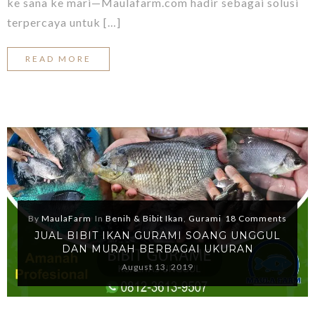
ke sana ke mari—Maulafarm.com hadir sebagai solusi
terpercaya untuk […]
READ MORE
By
MaulaFarm
In
Benih & Bibit Ikan
,
Gurami
18 Comments
JUAL BIBIT IKAN GURAMI SOANG UNGGUL
DAN MURAH BERBAGAI UKURAN
August 13, 2019