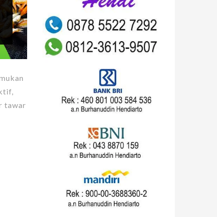
mukan
tif,
r tawar