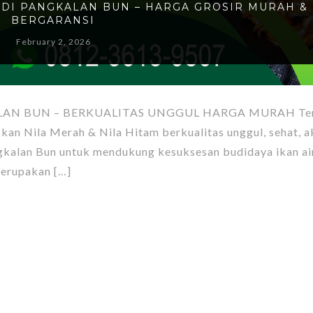
L DI PANGKALAN BUN – HARGA GROSIR MURAH &
BERGARANSI
February 2, 2026
KALAN BUN – BERKUALITAS UNGGUL HARGA MURAH Te
n Nila Merah & Nila Hitam berkualitas unggul, sehat, ak
ngkalan Bun untuk mendukung kesuksesan budidaya ikan ai
merupakan […]