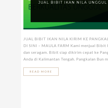
JUAL BIBIT IKAN NILA UNGGU
JUAL BIBIT IKAN NILA KIRIM KE PANG
DI SINI – MAULA FARM Kami menjual Bibit Ika
dan seragam. Bibit siap dikirim cepat ke Pa
Anda di Kalimantan Tengah. Pangkalan Bun 
READ MORE