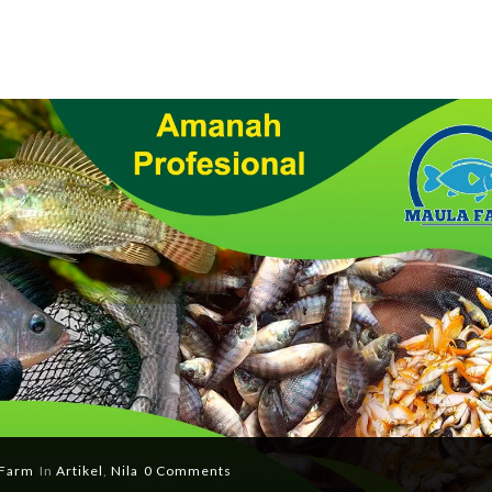
Farm
In
Artikel
,
Nila
0 Comments