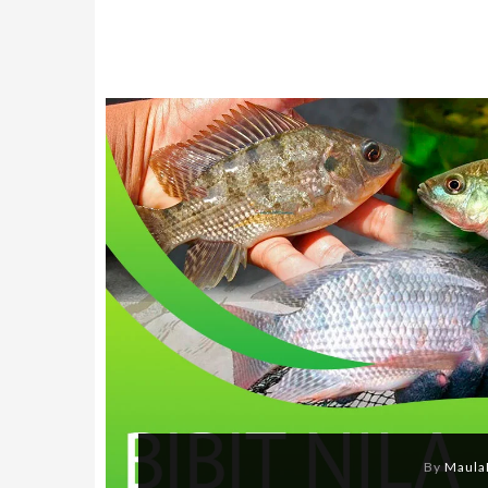
By
Maula