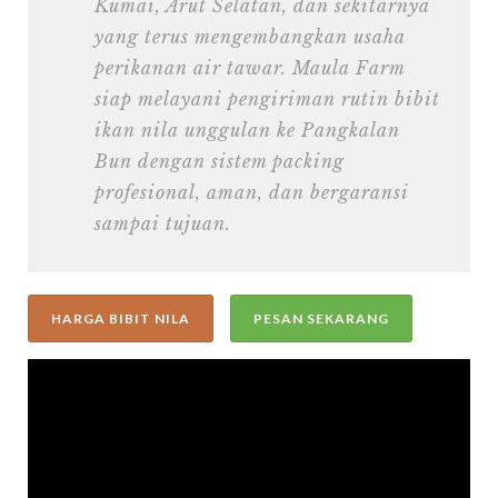
Kumai, Arut Selatan, dan sekitarnya
yang terus mengembangkan usaha
perikanan air tawar. Maula Farm
siap melayani pengiriman rutin bibit
ikan nila unggulan ke Pangkalan
Bun dengan sistem packing
profesional, aman, dan bergaransi
sampai tujuan.
HARGA BIBIT NILA
PESAN SEKARANG