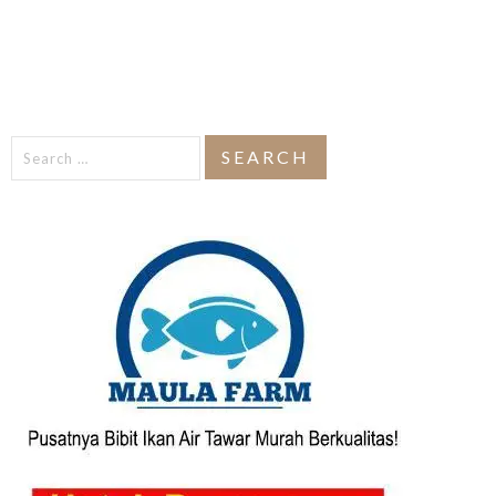
Search
for: