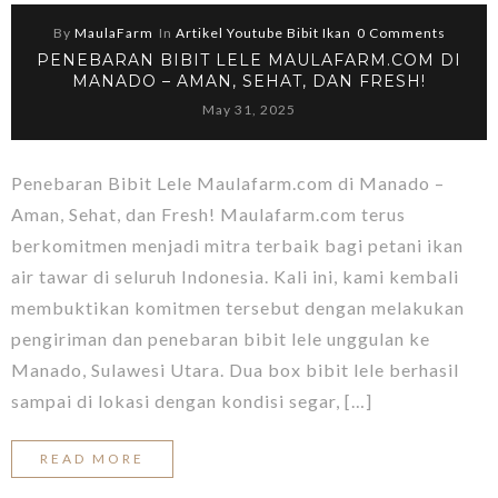
By
MaulaFarm
In
Artikel Youtube Bibit Ikan
0 Comments
PENEBARAN BIBIT LELE MAULAFARM.COM DI
MANADO – AMAN, SEHAT, DAN FRESH!
May 31, 2025
Penebaran Bibit Lele Maulafarm.com di Manado –
Aman, Sehat, dan Fresh! Maulafarm.com terus
berkomitmen menjadi mitra terbaik bagi petani ikan
air tawar di seluruh Indonesia. Kali ini, kami kembali
membuktikan komitmen tersebut dengan melakukan
pengiriman dan penebaran bibit lele unggulan ke
Manado, Sulawesi Utara. Dua box bibit lele berhasil
sampai di lokasi dengan kondisi segar, […]
READ MORE