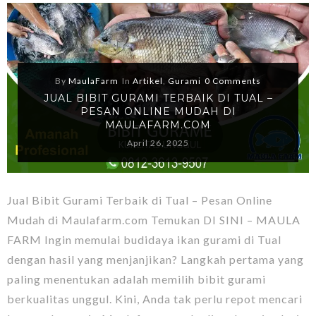
By
MaulaFarm
In
Artikel
,
Gurami
0 Comments
JUAL BIBIT GURAMI TERBAIK DI TUAL –
PESAN ONLINE MUDAH DI
MAULAFARM.COM
April 26, 2025
Jual Bibit Gurami Terbaik di Tual – Pesan Online
Mudah di Maulafarm.com Temukan DI SINI – MAULA
FARM Ingin memulai budidaya ikan gurami di Tual
dengan hasil yang menjanjikan? Langkah pertama yang
paling menentukan adalah memilih bibit gurami
berkualitas unggul. Kini, Anda tak perlu repot mencari