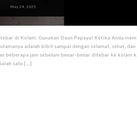
May 24, 2025
itebar di Kolam: Gunakan Daun Pepaya! Ketika Anda mem
 utamanya adalah bibit sampai dengan selamat, sehat, dan
mpan beberapa jam sebelum benar-benar ditebar ke kolam 
Salah satu […]