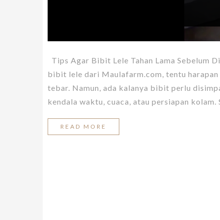
Tips Agar Bibit Lele Tahan Lama Sebelum D
bibit lele dari Maulafarm.com, tentu harapan
tebar. Namun, ada kalanya bibit perlu disi
kendala waktu, cuaca, atau persiapan kolam. 
READ MORE