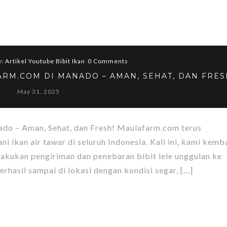
In
Artikel Youtube Bibit Ikan
0 Comments
RM.COM DI MANADO – AMAN, SEHAT, DAN FRES
May 31, 2025
do – Aman, Sehat, dan Fresh! Maulafarm.com terus
 ikan air tawar di seluruh Indonesia. Kali ini, kami kemba
kukan pengiriman dan penebaran bibit lele unggulan ke
rhasil sampai di lokasi dengan kondisi segar, […]